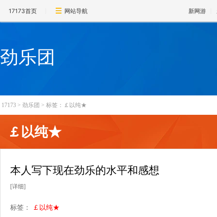
17173首页
网站导航
新网游
劲乐团
17173
>
劲乐团
>
标签：￡以纯★
￡以纯★
本人写下现在劲乐的水平和感想
[详细]
标签：
￡以纯★