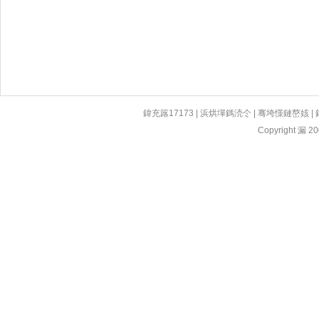
鍏充簬17173
|
浜烘墠鎷涜仒
|
骞垮憡鏈嶅姟
|
Copyright 漏 200