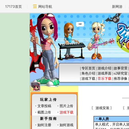
17173首页
网站导航
新网游
|
专区首页
|
游戏介绍
|
故事背景
|
角色介绍
|
游戏界面
|
o2研究室
|
游戏下载
|
音乐下载
|
推荐录像
玩 家 上 传
・
文章投稿
・
照片上传
〖 游戏安装 〗
〖 
・
截图上传
・
游戏下载
新 手 指 南
・单人房
单人模式，开启单人
・
如何注册
・
如何游戏