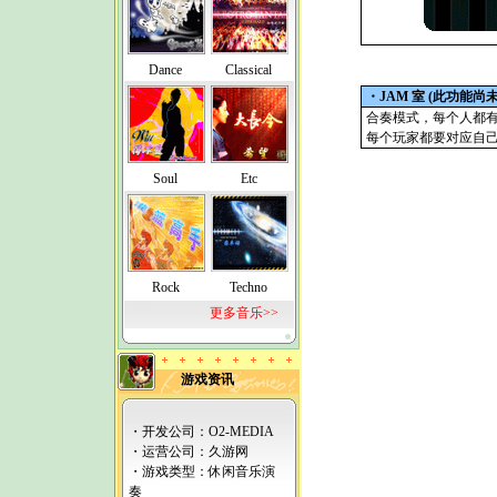
Dance
Classical
・JAM 室 (此功能尚
合奏模式，每个人都
每个玩家都要对应自
Soul
Etc
Rock
Techno
更多音乐>>
游戏资讯
・开发公司：O2-MEDIA
・运营公司：
久游网
・游戏类型：休闲音乐演
奏