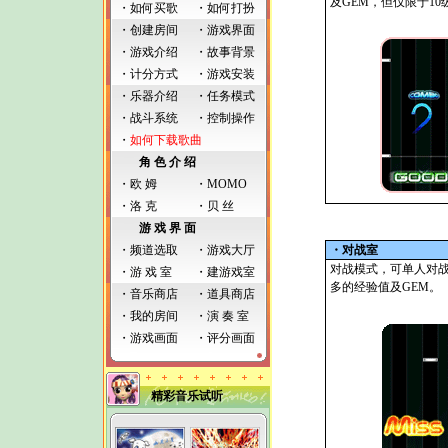
及GEM，但仅限于1
・
如何买歌
・
如何打扮
・
创建房间
・
游戏界面
・
游戏介绍
・
故事背景
・计分方式
・
游戏安装
・
乐器介绍
・
任务模式
・
战斗系统
・
控制操作
・
如何下载歌曲
角 色 介 绍
・
欧 姆
・
MOMO
・
洛 克
・
贝 丝
游 戏 界 面
・
频道选取
・
游戏大厅
・对战室
对战模式，可单人对
・
游 戏 室
・
建游戏室
多的经验值及GEM。
・
音乐商店
・
道具商店
・
我的房间
・
演 奏 室
・
游戏画面
・
评分画面
精彩音乐试听