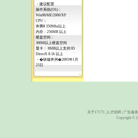
・建议配置
操作系统(OS)：
Win98/ME/2000/XP
CPU：
奔腾Ⅱ 350Mhz以上
内存：256MB 以上
硬盘空间：
300M以上硬盘空间
显卡： 8MB以上支持3D
DirectX 8.1b 以上
・�炔馐奔洌�2005年1月
25日
关于17173
|
人才招聘
|
广告服
Copyright © 20