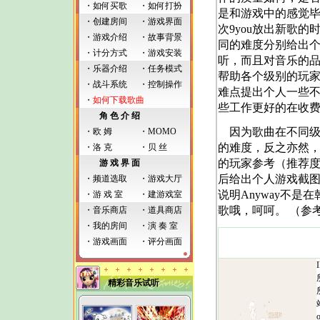
・
如何买歌
・
如何打扮
是和游戏中的感觉
・
创建房间
・
游戏界面
次9you放出新歌的
・
游戏介绍
・
故事背景
同的难度分别给出
・计分方式
・
游戏安装
听，而且对音乐的品味
・
乐器介绍
・
任务模式
帮助各个级别的玩
・
战斗系统
・
控制操作
难点提出个人一些不
・
如何下载歌曲
些工作更好的在收费
角 色 介 绍
因为歌曲在不同级
・
欧 姆
・
MOMO
的难度，反之亦然
・
洛 克
・
贝 丝
的玩家参考（推荐
游 戏 界 面
后给出个人游戏截图
・
频道选取
・
游戏大厅
说明Anyway不
・
游 戏 室
・
建游戏室
歌哦，呵呵。 （参考
・
音乐商店
・
道具商店
・
我的房间
・
演 奏 室
・
游戏画面
・
评分画面
精彩音乐试听