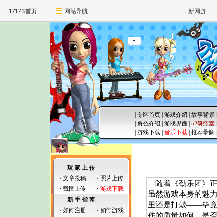
17173首页
网站导航
新网游
|
专区首页
|
游戏介绍
|
故事背景
|
角色介绍
|
游戏界面
|
o2研究室
|
游戏下载
|
音乐下载
|
推荐录像
玩 家 上 传
・
文章投稿
・
照片上传
随着《劲乐团》正
・
截图上传
・
游戏下载
虽然游戏本身的魅
新 手 指 南
里还是打鼓――毕
・
如何注册
・
如何游戏
作的质量如何，是否