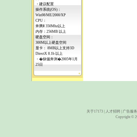
・建议配置
操作系统(OS)：
Win98/ME/2000/XP
CPU：
奔腾Ⅱ 350Mhz以上
内存：256MB 以上
硬盘空间：
300M以上硬盘空间
显卡： 8MB以上支持3D
DirectX 8.1b 以上
・�炔馐奔洌�2005年1月
25日
关于17173
|
人才招聘
|
广告服
Copyright © 20