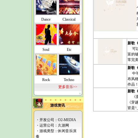
Dance
Classical
新歌
可以
Soul
Etc
富的
常完
新歌
中等
布风
Rock
Techno
作品
更多音乐>>
新歌
《爱
《穿
游戏资讯
皆是^
・开发公司：O2-MEDIA
・运营公司：
久游网
・游戏类型：休闲音乐演
奏