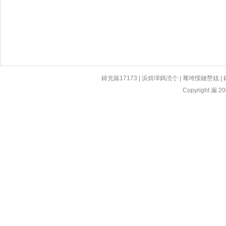
鍏充簬17173
|
浜烘墠鎷涜仒
|
骞垮憡鏈嶅姟
|
Copyright 漏 200