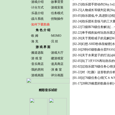
·
游戏介绍
·
故事背景
[03-25]
劲乐团手部动作
[Sky.1st]
·计分方式
·
游戏安装
[03-25]
人物成长等级判定表
[Sky
·
乐器介绍
·
任务模式
[03-05]
劲乐团低,中,高进阶过程
·
战斗系统
·
控制操作
[02-24]
劲乐团长音练习的三大
·
如何下载歌曲
[02-22]
72级和76级任务解法
[…
角 色 介 绍
[02-22]
单手残疾如何玩劲乐团
·
欧 姆
·
MOMO
[02-20]
关于黑暗戒子的见解
[[
·
洛 克
·
贝 丝
[02-20]
幻想-SHD秒杀段秘密
[水
游 戏 界 面
[02-16]
29到45级歌曲分层PAS
·
频道选取
·
游戏大厅
[02-16]
关于水果篮子的打法
[zjh
·
游 戏 室
·
建游戏室
[02-05]
玩了3天VOS再玩劲乐
·
音乐商店
·
道具商店
[02-02]
过劲乐团76级任务心得
·
我的房间
·
演 奏 室
[01-22]
对《红颜》这首歌的分
·
游戏画面
·
评分画面
[01-18]
过76级任务心得
[℃ＡＮ
[01-17]
28和29难度的歌曲分析
[
精彩音乐试听