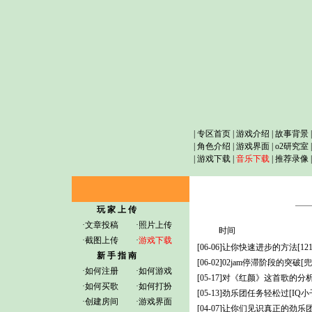
|
专区首页
|
游戏介绍
|
故事背景
|
角色介绍
|
游戏界面
|
o2研究室
|
游戏下载
|
音乐下载
|
推荐录像
玩 家 上 传
·
文章投稿
·
照片上传
时间
·
截图上传
·
游戏下载
[06-06]
让你快速进步的方法
[12
新 手 指 南
[06-02]
02jam停滞阶段的突破
[
·
如何注册
·
如何游戏
[05-17]
对《红颜》这首歌的分
·
如何买歌
·
如何打扮
[05-13]
劲乐团任务轻松过
[IQ小
·
创建房间
·
游戏界面
[04-07]
让你们见识真正的劲乐