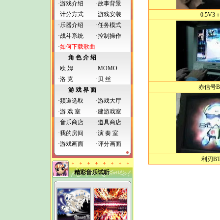
·
游戏介绍
·
故事背景
·计分方式
·
游戏安装
0.5V
·
乐器介绍
·
任务模式
·
战斗系统
·
控制操作
·
如何下载歌曲
角 色 介 绍
·
欧 姆
·
MOMO
·
洛 克
·
贝 丝
赤信号B
游 戏 界 面
·
频道选取
·
游戏大厅
·
游 戏 室
·
建游戏室
·
音乐商店
·
道具商店
·
我的房间
·
演 奏 室
·
游戏画面
·
评分画面
利刃B
精彩音乐试听