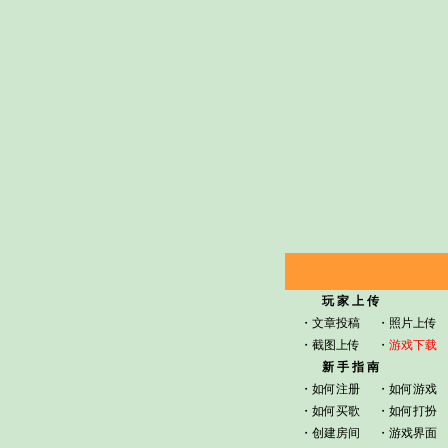
玩 家 上 传
・
文章投稿
・
照片上传
・
截图上传
・
游戏下载
新 手 指 南
・
如何注册
・
如何游戏
・
如何买歌
・
如何打扮
・
创建房间
・
游戏界面