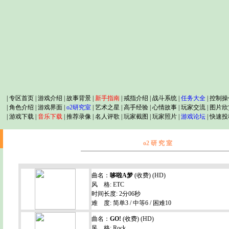
|
专区首页
|
游戏介绍
|
故事背景
|
新手指南
|
戒指介绍
|
战斗系统
|
任务大全
|
控制操
|
角色介绍
|
游戏界面
|
o2研究室
|
艺术之星
|
高手经验
|
心情故事
|
玩家交流
|
图片欣
|
游戏下载
|
音乐下载
|
推荐录像
|
名人评歌
|
玩家截图
|
玩家照片
|
游戏论坛
|
快速投
o2 研 究 室
曲名：
哆啦A梦
(收费) (HD)
风 格: ETC
时间长度: 2分06秒
难 度: 简单3 / 中等6 / 困难10
曲名：
GO!
(收费) (HD)
风 格: Rock