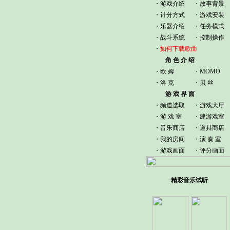
・
游戏介绍
・
故事背景
・计分方式
・
游戏安装
・
乐器介绍
・
任务模式
・
战斗系统
・
控制操作
・
如何下载歌曲
角 色 介 绍
・
欧 姆
・
MOMO
・
洛 克
・
贝 丝
游 戏 界 面
・
频道选取
・
游戏大厅
・
游 戏 室
・
建游戏室
・
音乐商店
・
道具商店
・
我的房间
・
演 奏 室
・
游戏画面
・
评分画面
精彩音乐试听