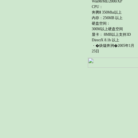
Win98/ME/2000/XP
CPU：
奔腾Ⅱ 350Mhz以上
内存：256MB 以上
硬盘空间：
300M以上硬盘空间
显卡： 8MB以上支持3D
DirectX 8.1b 以上
・�炔馐奔洌�2005年1月
25日